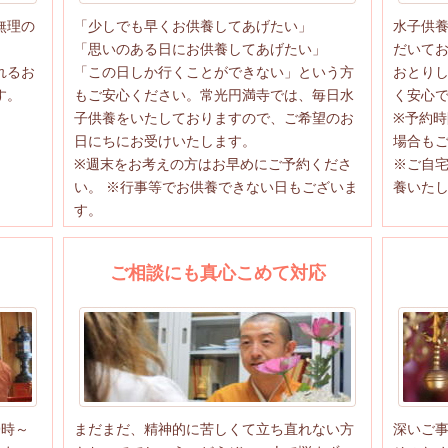
無理の
「少しでも早くお供養してあげたい」
水子供
「思いのある日にお供養してあげたい」
だいて
れるお
「この日しか行くことができない」という方
おとり
す。
もご安心ください。常光円満寺では、毎日水
く安心
子供養をいたしておりますので、ご希望のお
※予約
日にちにお受けいたします。
場合も
※週末をお考えの方はお早めにご予約くださ
※ご自
い。 ※行事等でお供養できない日もございま
養いた
す。
ご相談にも真心こめて対応
9時～
まだまだ、精神的に苦しくて立ち直れない方
深いご