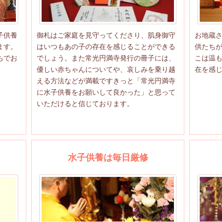
子供養
御札はご家庭を見守ってくださり、肌身御守
お地蔵
ます。
はいつもあの子の存在を感じることができる
供たちが
ちでお
でしょう。また常光円満寺発行の冊子には、
こは温も
優しい赤ちゃんについてや、哀しみを乗り越
在を感
える方法などが満載ですきっと「常光円満寺
に水子供養をお願いして良かった」と思って
いただけると信じております。
水子供養は毎日厳修