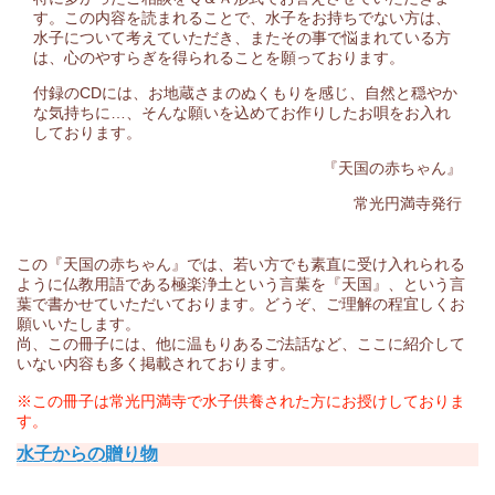
す。この内容を読まれることで、水子をお持ちでない方は、
水子について考えていただき、またその事で悩まれている方
は、心のやすらぎを得られることを願っております。
付録のCDには、お地蔵さまのぬくもりを感じ、自然と穏やか
な気持ちに…、そんな願いを込めてお作りしたお唄をお入れ
しております。
『天国の赤ちゃん』
常光円満寺発行
この『天国の赤ちゃん』では、若い方でも素直に受け入れられる
ように仏教用語である極楽浄土という言葉を『天国』、という言
葉で書かせていただいております。どうぞ、ご理解の程宜しくお
願いいたします。
尚、この冊子には、他に温もりあるご法話など、ここに紹介して
いない内容も多く掲載されております。
※この冊子は常光円満寺で水子供養された方にお授けしておりま
す。
水子からの贈り物